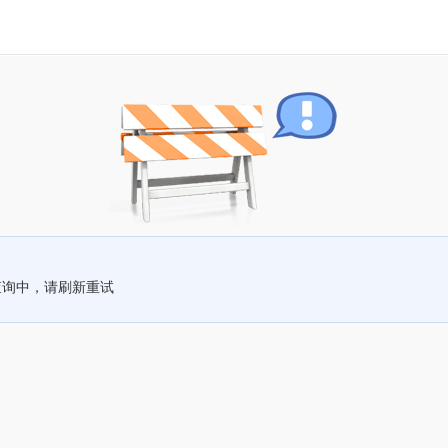
查询中，请刷新重试